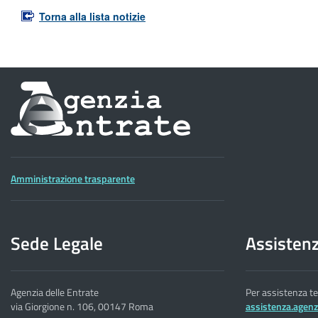
Torna alla lista notizie
Informazioni
sul
sito
dell'Agenzia
Amministrazione trasparente
delle
Entrate
Sede Legale
Assisten
Agenzia delle Entrate
Per assistenza te
via Giorgione n. 106, 00147 Roma
assistenza.agenzi