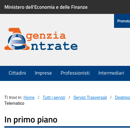
Ministero dell'Economia e delle Finanze
Menu
Prenot
di
servizio
Menu
Cittadini
Imprese
Professionisti
Intermediari
principale
Ti trovi in:
Home
Tutti i servizi
Servizi Trasversali
Desktop
Telematico
In primo piano