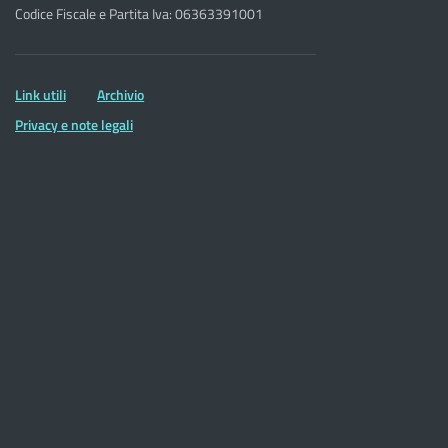
Codice Fiscale e Partita Iva: 06363391001
Altre
Link utili
Archivio
informazioni
Privacy e note legali