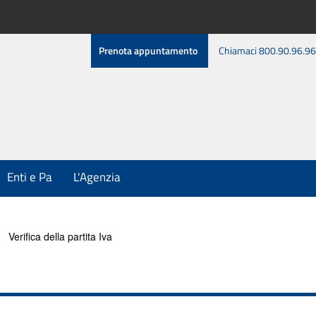
Prenota appuntamento
Chiamaci 800.90.96.96
Enti e Pa
L'Agenzia
Verifica della partita Iva