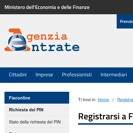
Ministero dell'Economia e delle Finanze
Menu
Prenot
di
servizio
Menu
Cittadini
Imprese
Professionisti
Intermediari
principale
Menu
Fisconline
Ti trovi in:
Home
Registra
della
Richiesta del PIN
sezione
Registrarsi a 
Fisconline
Stato della richiesta del PIN