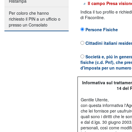
Ristampa
Il campo Presa visione
Indica il tuo profilo e richie
Per coloro che hanno
di Fisconline.
richiesto il PIN a un ufficio o
presso un Consolato
Persone Fisiche
Cittadini italiani reside
Società e, piú in genera
fisiche (c.d. Pnf), che pr
d'imposta per un numero 
Informativa sul trattament
14 del 
Gentile Utente,
con questa informativa l'Age
che lei fornisce per usufruir
quali sono i diritti che le
e dal d.lgs. 30 giugno 2003,
personali, così come modifi